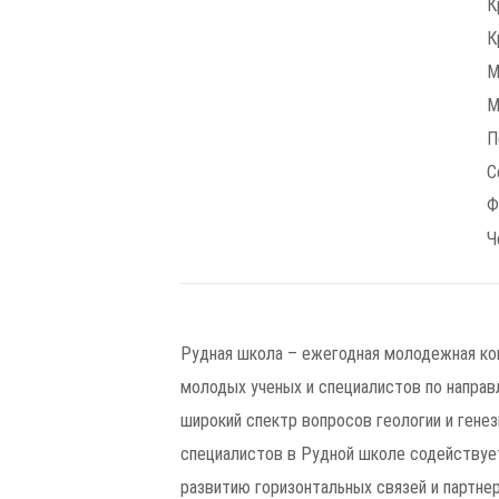
К
К
М
М
П
С
Ф
Ч
Рудная школа – ежегодная молодежная кон
молодых ученых и специалистов по направ
широкий спектр вопросов геологии и гене
специалистов в Рудной школе содействует
развитию горизонтальных связей и партне