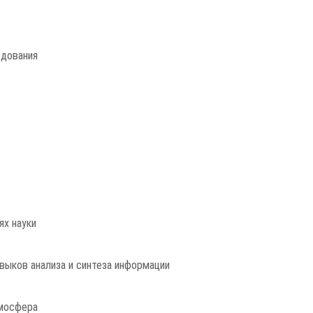
едования
ях науки
выков анализа и синтеза информации
мосфера