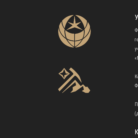
У
Ф
г
у
«
К
Ф
П
(