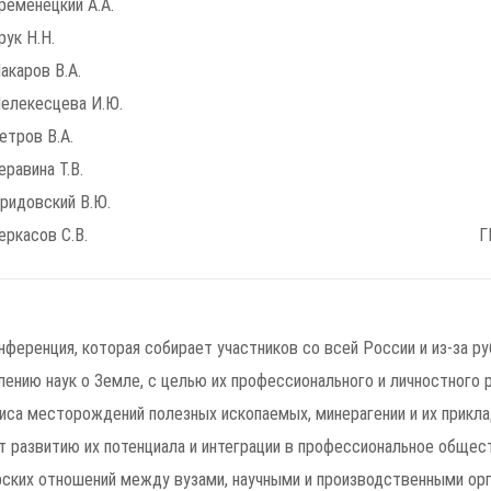
ременецкий А.А.
рук Н.Н.
акаров В.А.
елекесцева И.Ю.
етров В.А.
еравина Т.В.
ридовский В.Ю.
еркасов С.В.
Г
ференция, которая собирает участников со всей России и из-за р
лению наук о Земле, с целью их профессионального и личностного
зиса месторождений полезных ископаемых, минерагении и их прикл
 развитию их потенциала и интеграции в профессиональное общес
рских отношений между вузами, научными и производственными орг