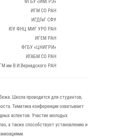
ФГБУ «ИМГРЭ»
ИГМ СО РАН
ИГДГиГ СФУ
ЮУ ФНЦ МИГ УРО РАН
ИГЕМ РАН
ФГБУ «ЦНИГРИ»
ИГАБМ СО РАН
ГМ им В.И.Вернадского РАН
убежа. Школа проводится для студентов,
 роста. Тематика конференции охватывает
адных аспектов. Участие молодых
тво, а также способствует установлению и
анизациями.