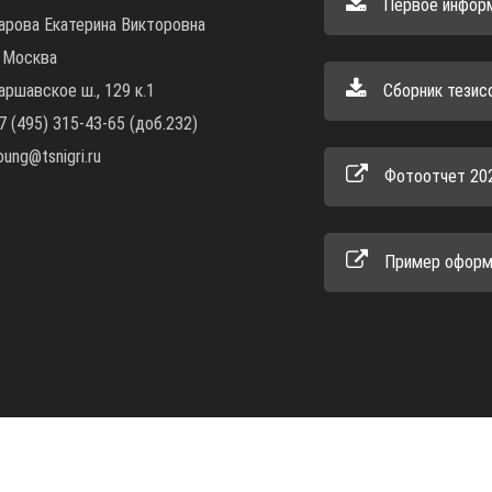
Первое инфор
арова Екатерина Викторовна
. Москва
аршавское ш.,
129 к.1
Сборник тезис
7 (495) 315-43-65 (доб.232)
oung@tsnigri.ru
Фотоотчет 20
Пример оформ