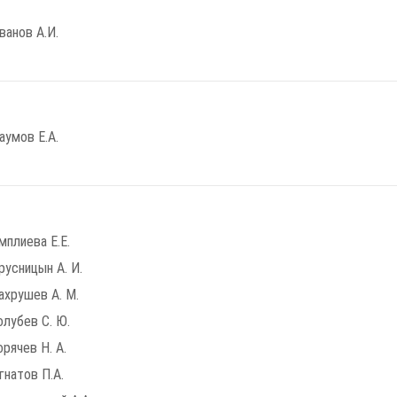
ванов А.И.
аумов Е.А.
мплиева Е.Е.
русницын А. И.
ахрушев А. М.
олубев С. Ю.
орячев Н. А.
гнатов П.А.